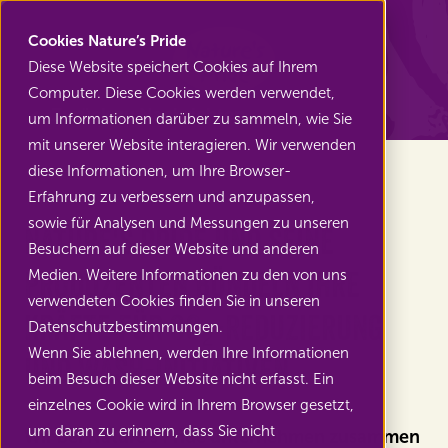
Nature's Pride
Cookies Nature’s Pride
Diese Website speichert Cookies auf Ihrem
Computer. Diese Cookies werden verwendet,
Zurück zu Nachrichten
um Informationen darüber zu sammeln, wie Sie
mit unserer Website interagieren. Wir verwenden
diese Informationen, um Ihre Browser-
Erfahrung zu verbessern und anzupassen,
sowie für Analysen und Messungen zu unseren
Nature's Pride und seine
Besuchern auf dieser Website und anderen
Produzenten bündeln ihre
Medien. Weitere Informationen zu den von uns
verwendeten Cookies finden Sie in unseren
Kräfte für CO₂-Reduzierung
Datenschutzbestimmungen.
Wenn Sie ablehnen, werden Ihre Informationen
und WASH-Initiativen
beim Besuch dieser Website nicht erfasst. Ein
einzelnes Cookie wird in Ihrem Browser gesetzt,
um daran zu erinnern, dass Sie nicht
Wir bei Nature's Pride unternehmen zusammen