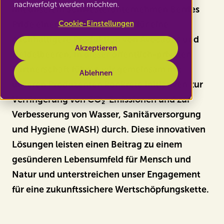
nachverfolgt werden möchten.
mit unserem Schwesterunternehmen Berries
Cookie-Einstellungen
Pride einen wichtigen Schritt für eine
nachhaltigere Produktion von Avocados und
Akzeptieren
Heidelbeeren. In dieser öffentlich-privaten
Partnerschaft führen wir gemeinsam mit
Ablehnen
unseren Produzenten konkrete Initiativen zur
Verringerung von CO₂-Emissionen und zur
Verbesserung von Wasser, Sanitärversorgung
und Hygiene (WASH) durch. Diese innovativen
Lösungen leisten einen Beitrag zu einem
gesünderen Lebensumfeld für Mensch und
Natur und unterstreichen unser Engagement
für eine zukunftssichere Wertschöpfungskette.