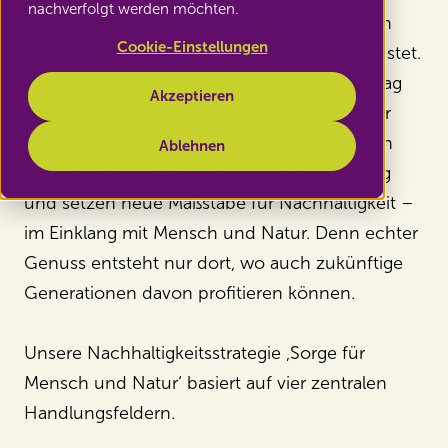
nachverfolgt werden möchten.
von frischem Obst und Gemüse heute einen
Cookie-Einstellungen
positiven Beitrag für die Welt von morgen leistet.
Mit großer Leidenschaft arbeiten wir jeden Tag
Akzeptieren
daran, die Lebensmittelkette effizienter, fairer
und nachhaltiger zu gestalten. Als Vorreiter in
Ablehnen
der Branche übernehmen wir Verantwortung
und setzen neue Maßstäbe für Nachhaltigkeit –
im Einklang mit Mensch und Natur. Denn echter
Genuss entsteht nur dort, wo auch zukünftige
Generationen davon profitieren können.
Unsere Nachhaltigkeitsstrategie ‚Sorge für
Mensch und Natur‘ basiert auf vier zentralen
Handlungsfeldern.