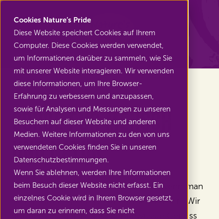
Nature's Pride
Cookies Nature’s Pride
Diese Website speichert Cookies auf Ihrem
Computer. Diese Cookies werden verwendet,
Zurück zu Home
um Informationen darüber zu sammeln, wie Sie
mit unserer Website interagieren. Wir verwenden
diese Informationen, um Ihre Browser-
Erfahrung zu verbessern und anzupassen,
sowie für Analysen und Messungen zu unseren
Sorge für Mensch
Besuchern auf dieser Website und anderen
Medien. Weitere Informationen zu den von uns
und Natur
verwendeten Cookies finden Sie in unseren
Datenschutzbestimmungen.
Wenn Sie ablehnen, werden Ihre Informationen
Lebensmittel schmecken am besten, wenn man
beim Besuch dieser Website nicht erfasst. Ein
einzelnes Cookie wird in Ihrem Browser gesetzt,
sie mit einem guten Gefühl genießen kann. Wir
um daran zu erinnern, dass Sie nicht
glauben fest daran, dass der bewusste Genuss