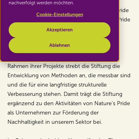
Zur Stärkung unserer
nachverfolgt werden möchten.
Nachhaltigkeitsbestrebungen hat Nature's Pride
Cookie-Einstellungen
seit 2014 eine eigene Stiftung, die Nature's Pride
Foundation.
Unsere Stiftung hat das Ziel,
Akzeptieren
Lösungen für komplexe Probleme zu
Ablehnen
entwickeln, die häufig mehrere Akteure in
unserer Wertschöpfungskette betreffen. Im
Rahmen ihrer Projekte strebt die Stiftung die
Entwicklung von Methoden an, die messbar sind
und die für eine langfristige strukturelle
Verbesserung stehen. Damit trägt die Stiftung
ergänzend zu den Aktivitäten von Nature's Pride
als Unternehmen zur Förderung der
Nachhaltigkeit in unserem Sektor bei.