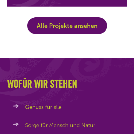
Alle Projekte ansehen
Wofür wir stehen
Genuss für alle
Sorge für Mensch und Natur