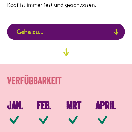
Kopf ist immer fest und geschlossen.
Gehe zu...
Zum
Verfügbarkeit
Content
Verpackung
Verfügbarkeit
Jan.
Feb.
Mrt
April
Verfügbar
Verfügbar
Verfügbar
Ve