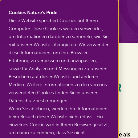
Nature's Pride
Cookies Nature’s Pride
Diese Website speichert Cookies auf Ihrem
Computer. Diese Cookies werden verwendet,
Zurück zu Nachrichten
um Informationen darüber zu sammeln, wie Sie
mit unserer Website interagieren. Wir verwenden
diese Informationen, um Ihre Browser-
Erfahrung zu verbessern und anzupassen,
sowie für Analysen und Messungen zu unseren
Beerenobst-Aktivitäten
Besuchern auf dieser Website und anderen
Nature’s Pride werden unter
Medien. Weitere Informationen zu den von uns
verwendeten Cookies finden Sie in unseren
dem Namen Berries Pride
Datenschutzbestimmungen.
Wenn Sie ablehnen, werden Ihre Informationen
fortgesetzt
beim Besuch dieser Website nicht erfasst. Ein
einzelnes Cookie wird in Ihrem Browser gesetzt,
um daran zu erinnern, dass Sie nicht
In den letzten Jahren hat sich Nature's Pride als