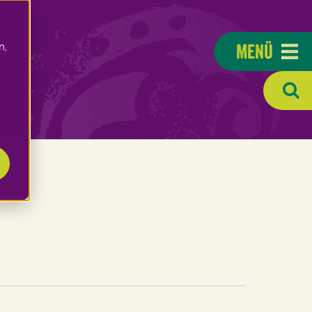
Menü
n,