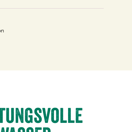
on
tungsvolle