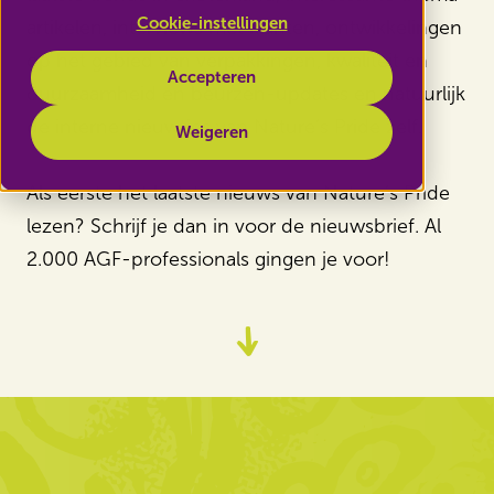
Cookie-instellingen
artikelen, interviews met klanten, ontwikkelingen
op het gebied van verpakkingen, kwaliteit en
Accepteren
duurzaamheid en beurzen-updates en natuurlijk
de interne nieuwtjes van Nature’s Pride zelf.
Weigeren
Als eerste het laatste nieuws van Nature’s Pride
lezen? Schrijf je dan in voor de nieuwsbrief. Al
2.000 AGF-professionals gingen je voor!
Ga
naar
content