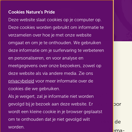
Nature's Pride
Cookies Nature’s Pride
Deze website slaat cookies op je computer op.
Deze cookies worden gebruikt om informatie te
Terug naar Home
verzamelen over hoe je met onze website
omgaat en om je te onthouden. We gebruiken
deze informatie om je surfervaring te verbeteren
en personaliseren, en voor analyse en
meetgegevens over onze bezoekers, zowel op
Nieuwsbrief
deze website als via andere media. Zie ons
privacybeleid
voor meer informatie over de
cookies die we gebruiken.
Interesse in de vele nieuwtjes van Nature’s
Als je weigert, zal je informatie niet worden
Pride? Dan is het slim om je in te schrijven voor
gevolgd bij je bezoek aan deze website. Er
wordt een kleine cookie in je browser geplaatst
de nieuwsbrief. Een greep uit de inhoud:
om te onthouden dat je niet gevolgd wilt
informatie over nieuwe producten en telers, de
worden.
laatste trends in exotenland, interessante thema-