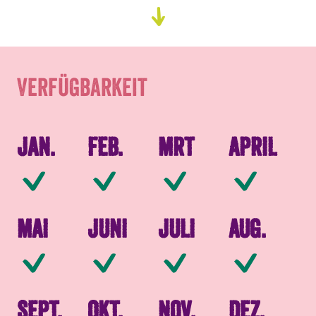
Verfügbarkeit
Zum
Content
Verpackung
Verfügbarkeit
Jan.
Feb.
Mrt
April
Verfügbar
Verfügbar
Verfügbar
Ve
Mai
Juni
Juli
Aug.
Verfügbar
Verfügbar
Verfügbar
Ve
Sept.
Okt.
Nov.
Dez.