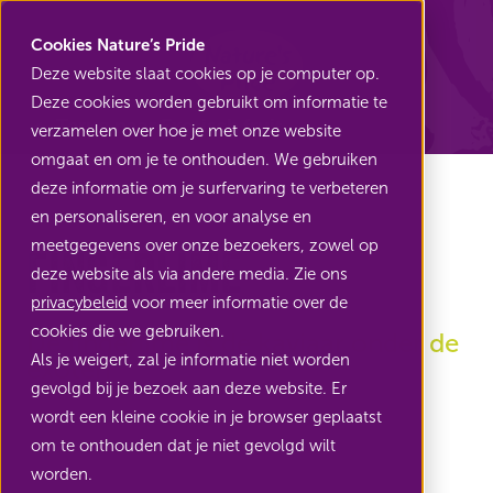
Nature's Pride
Cookies Nature’s Pride
Deze website slaat cookies op je computer op.
Deze cookies worden gebruikt om informatie te
Terug naar Exotisch fruit
verzamelen over hoe je met onze website
omgaat en om je te onthouden. We gebruiken
deze informatie om je surfervaring te verbeteren
en personaliseren, en voor analyse en
meetgegevens over onze bezoekers, zowel op
Fingerlime
deze website als via andere media. Zie ons
privacybeleid
voor meer informatie over de
cookies die we gebruiken.
De fingerlime is de kaviaar onder de
Als je weigert, zal je informatie niet worden
exoten
gevolgd bij je bezoek aan deze website. Er
wordt een kleine cookie in je browser geplaatst
om te onthouden dat je niet gevolgd wilt
worden.