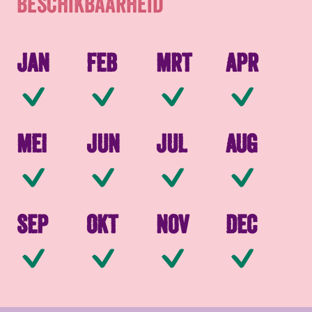
Beschikbaarheid
Jan
Feb
Mrt
Apr
Beschikbaar
Beschikbaar
Beschikbaar
Be
Mei
Jun
Jul
Aug
Beschikbaar
Beschikbaar
Beschikbaar
Be
Sep
Okt
Nov
Dec
Beschikbaar
Beschikbaar
Beschikbaar
Be