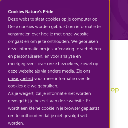
Nature's Pride
Cookies Nature’s Pride
Deze website slaat cookies op je computer op.
Deze cookies worden gebruikt om informatie te
Terug naar Mini groenten
verzamelen over hoe je met onze website
omgaat en om je te onthouden. We gebruiken
deze informatie om je surfervaring te verbeteren
en personaliseren, en voor analyse en
meetgegevens over onze bezoekers, zowel op
Mini wortel
deze website als via andere media. Zie ons
privacybeleid
voor meer informatie over de
cookies die we gebruiken.
Onweerstaanbare smaakmakers op
Als je weigert, zal je informatie niet worden
het bord
gevolgd bij je bezoek aan deze website. Er
wordt een kleine cookie in je browser geplaatst
om te onthouden dat je niet gevolgd wilt
worden.