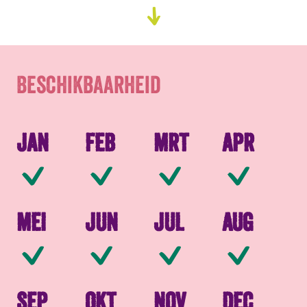
Beschikbaarheid
Ga
naar
Verpakkingen
content
Beschikbaarheid
Jan
Feb
Mrt
Apr
Beschikbaar
Beschikbaar
Beschikbaar
Be
Mei
Jun
Jul
Aug
Beschikbaar
Beschikbaar
Beschikbaar
Be
Sep
Okt
Nov
Dec