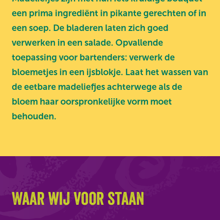
een prima ingrediënt in pikante gerechten of in
een soep. De bladeren laten zich goed
verwerken in een salade. Opvallende
toepassing voor bartenders: verwerk de
bloemetjes in een ijsblokje. Laat het wassen van
de eetbare madeliefjes achterwege als de
bloem haar oorspronkelijke vorm moet
behouden.
Waar wij voor staan