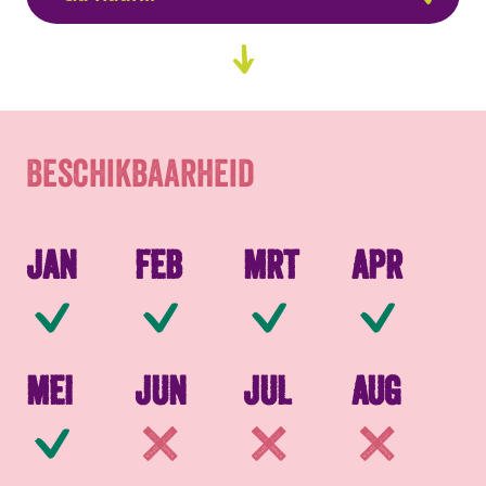
Beschikbaarheid
Ga
naar
Verpakkingen
content
Beschikbaarheid
Jan
Feb
Mrt
Apr
Beschikbaar
Beschikbaar
Beschikbaar
Be
Mei
Jun
Jul
Aug
Beschikbaar
Niet beschikbaar
Niet beschikb
Ni