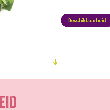
Beschikbaarheid
Ga
naar
content
eid