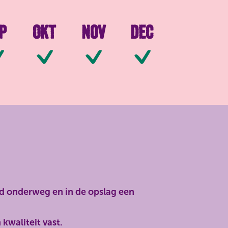
p
Okt
Nov
Dec
chikbaar
Beschikbaar
Beschikbaar
Beschikbaar
Beschikbaa
oud onderweg en in de opslag een
kwaliteit vast.