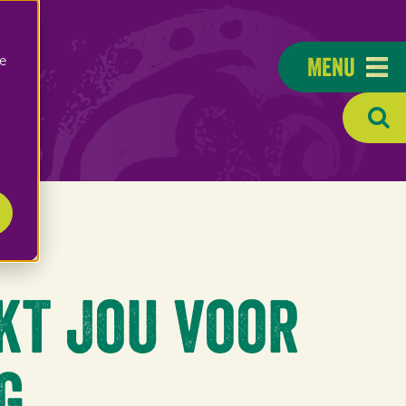
Menu
e
kt jou voor
g