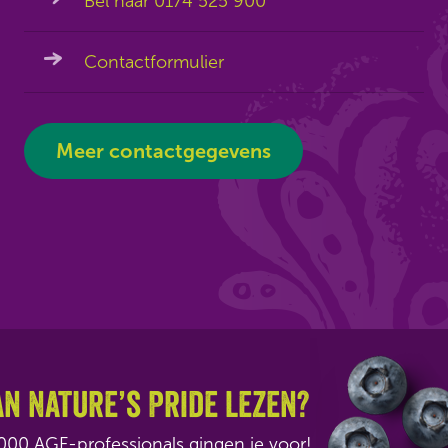
Bel naar 0174 525 900
Contactformulier
Meer contactgegevens
an Nature’s Pride lezen?
2.000 AGF-professionals gingen je voor!