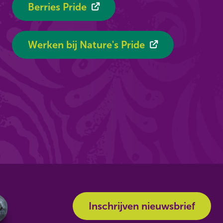
Berries Pride
Werken bij Nature's Pride
Inschrijven nieuwsbrief