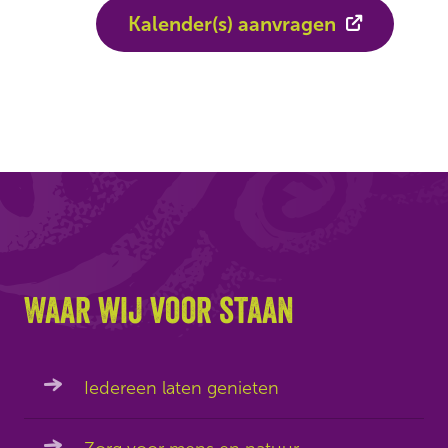
Kalender(s) aanvragen
Waar wij voor staan
Iedereen laten genieten