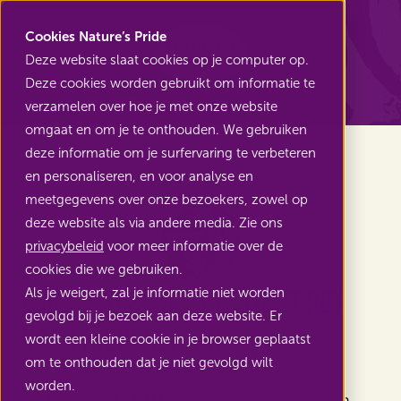
Nature's Pride
Cookies Nature’s Pride
Deze website slaat cookies op je computer op.
Deze cookies worden gebruikt om informatie te
Terug naar Nieuws
verzamelen over hoe je met onze website
omgaat en om je te onthouden. We gebruiken
deze informatie om je surfervaring te verbeteren
en personaliseren, en voor analyse en
meetgegevens over onze bezoekers, zowel op
deze website als via andere media. Zie ons
privacybeleid
voor meer informatie over de
cookies die we gebruiken.
Mango cashback actie zorgt
Als je weigert, zal je informatie niet worden
gevolgd bij je bezoek aan deze website. Er
voor nieuwe fans
wordt een kleine cookie in je browser geplaatst
om te onthouden dat je niet gevolgd wilt
worden.
De lopende
EAT ME
zomercampagne ‘Buiten