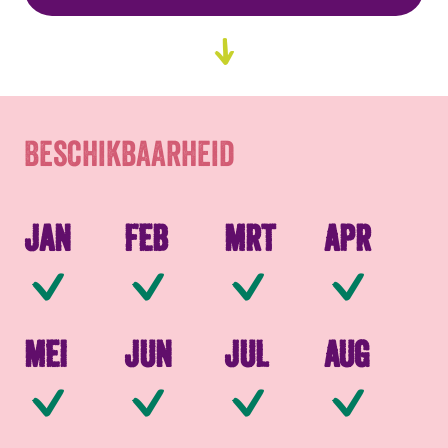
Beschikbaarheid
Ga
naar
Verpakkingen
content
Beschikbaarheid
Jan
Feb
Mrt
Apr
Beschikbaar
Beschikbaar
Beschikbaar
Be
Mei
Jun
Jul
Aug
Beschikbaar
Beschikbaar
Beschikbaar
Be