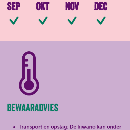
Sep
Okt
Nov
Dec
Beschikbaar
Beschikbaar
Beschikbaar
Be
Bewaaradvies
Transport en opslag: De kiwano kan onder