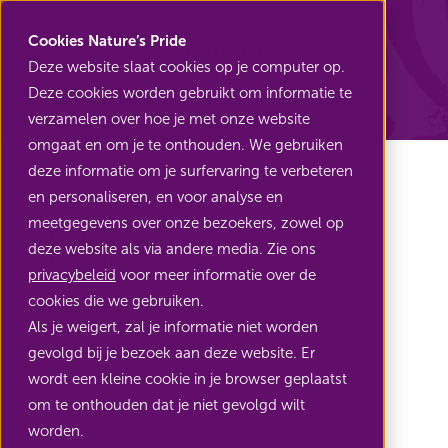
Nature's Pride
Cookies Nature’s Pride
Deze website slaat cookies op je computer op.
Deze cookies worden gebruikt om informatie te
Terug naar Exotisch fruit
verzamelen over hoe je met onze website
omgaat en om je te onthouden. We gebruiken
deze informatie om je surfervaring te verbeteren
en personaliseren, en voor analyse en
meetgegevens over onze bezoekers, zowel op
Kiwano
deze website als via andere media. Zie ons
privacybeleid
voor meer informatie over de
cookies die we gebruiken.
Smaakvolle variëteit van de
Als je weigert, zal je informatie niet worden
komkommer: de kiwano
gevolgd bij je bezoek aan deze website. Er
wordt een kleine cookie in je browser geplaatst
om te onthouden dat je niet gevolgd wilt
worden.