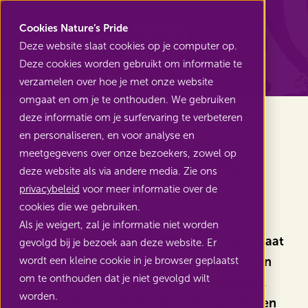
Nature's Pride
Cookies Nature’s Pride
Deze website slaat cookies op je computer op.
Deze cookies worden gebruikt om informatie te
Terug naar Nieuws
verzamelen over hoe je met onze website
omgaat en om je te onthouden. We gebruiken
deze informatie om je surfervaring te verbeteren
en personaliseren, en voor analyse en
meetgegevens over onze bezoekers, zowel op
Nature’s Pride vernieuwt
deze website als via andere media. Zie ons
website
privacybeleid
voor meer informatie over de
cookies die we gebruiken.
Als je weigert, zal je informatie niet worden
Met de lancering van een nieuwe website gaat
gevolgd bij je bezoek aan deze website. Er
Nature’s Pride de informatievoorziening aan
wordt een kleine cookie in je browser geplaatst
om te onthouden dat je niet gevolgd wilt
klanten en telers optimaliseren. Het bedrijf,
worden.
Europa’s grootste in Ready-to-Eat producten