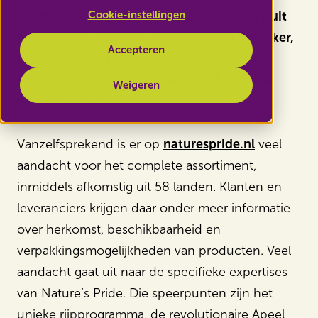
Cookie-instellingen
en leverancier van meer dan 230 soorten fruit
en groenten, heeft de website overzichtelijker,
Accepteren
uitgebreider en moderner gemaakt.
Tegelijkertijd is ook de werken-bij-website
Weigeren
onder handen genomen.
Vanzelfsprekend is er op
naturespride.nl
veel
aandacht voor het complete assortiment,
inmiddels afkomstig uit 58 landen. Klanten en
leveranciers krijgen daar onder meer informatie
over herkomst, beschikbaarheid en
verpakkingsmogelijkheden van producten. Veel
aandacht gaat uit naar de specifieke expertises
van Nature’s Pride. Die speerpunten zijn het
unieke rijpprogramma, de revolutionaire Apeel