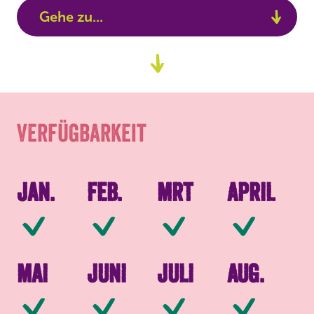
Gehe zu...
Verfügbarkeit
Zum
Content
Verpackung
Verfügbarkeit
Jan.
Feb.
Mrt
April
Verfügbar
Verfügbar
Verfügbar
Ve
Mai
Juni
Juli
Aug.
Verfügbar
Verfügbar
Verfügbar
Ve