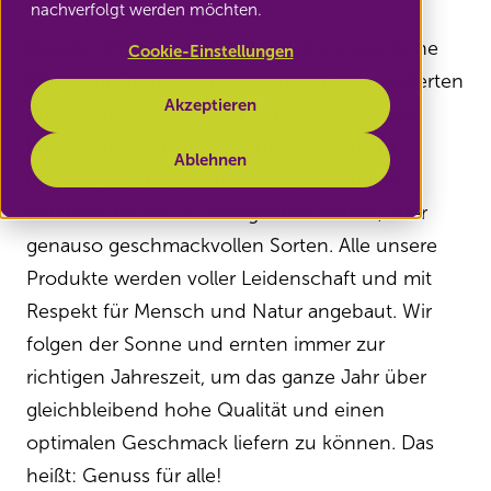
nachverfolgt werden möchten.
Nature's Pride bietet das köstlichste exotische
Cookie-Einstellungen
Obst und Gemüse, das von unseren engagierten
Akzeptieren
Produzenten weltweit angebaut wird. Unser
breites, qualitativ hochwertiges Sortiment
Ablehnen
umfasst eine breite Auswahl von essreifen
Früchten bis hin zu weniger bekannten, aber
genauso geschmackvollen Sorten.
Alle unsere
Produkte werden voller Leidenschaft und mit
Respekt für Mensch und Natur angebaut. Wir
folgen der Sonne und ernten immer zur
richtigen Jahreszeit, um das ganze Jahr über
gleichbleibend hohe Qualität und einen
optimalen Geschmack liefern zu können. Das
heißt: Genuss für alle!