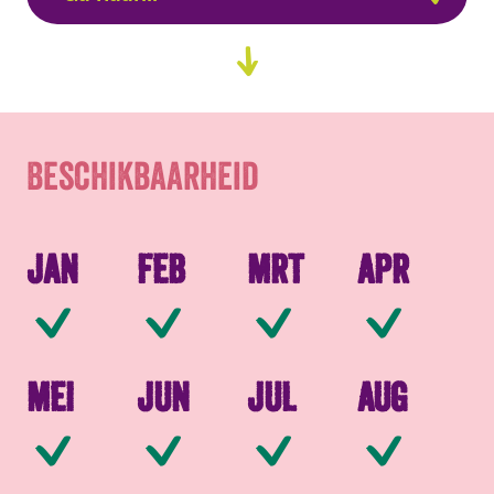
Beschikbaarheid
Ga
naar
Verpakkingen
content
Beschikbaarheid
Jan
Feb
Mrt
Apr
Beschikbaar
Beschikbaar
Beschikbaar
Be
Mei
Jun
Jul
Aug
Beschikbaar
Beschikbaar
Beschikbaar
Be