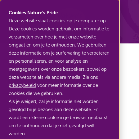
Nature's Pride
Cookies Nature’s Pride
Deze website slaat cookies op je computer op.
Deze cookies worden gebruikt om informatie te
Terug naar Mini groenten
verzamelen over hoe je met onze website
omgaat en om je te onthouden. We gebruiken
deze informatie om je surfervaring te verbeteren
en personaliseren, en voor analyse en
meetgegevens over onze bezoekers, zowel op
Mini courgette
deze website als via andere media. Zie ons
privacybeleid
voor meer informatie over de
cookies die we gebruiken.
Klein, stijlvol en super veelzijdig
Als je weigert, zal je informatie niet worden
gevolgd bij je bezoek aan deze website. Er
wordt een kleine cookie in je browser geplaatst
om te onthouden dat je niet gevolgd wilt
worden.