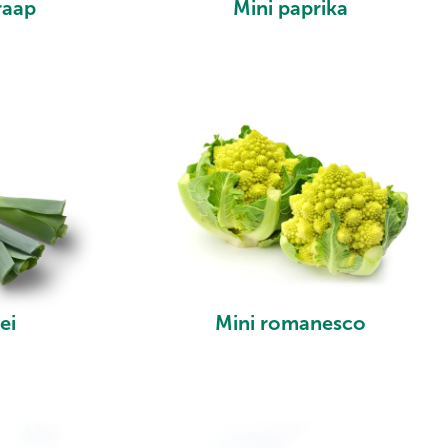
raap
Mini paprika
ei
Mini romanesco