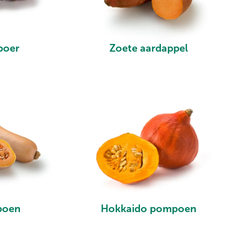
boer
Zoete aardappel
poen
Hokkaido pompoen