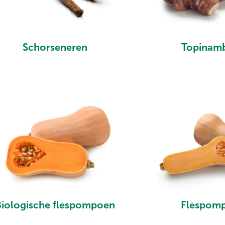
Schorseneren
Topinam
Biologische flespompoen
Flespom