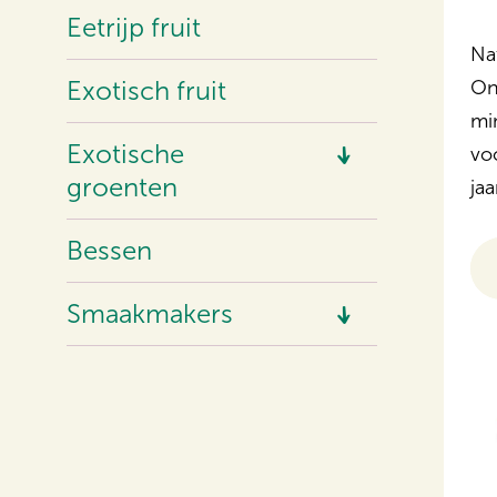
Eetrijp fruit
Na
Exotisch fruit
On
mi
Exotische
vo
groenten
ja
Asperges
Bessen
Bonen & peulvruchten
Wortelgewassen
Smaakmakers
Pompoenen
Chilipepers
Mini groenten
Kruiden
Aziatische bladgroenten
Eetbare bloemen