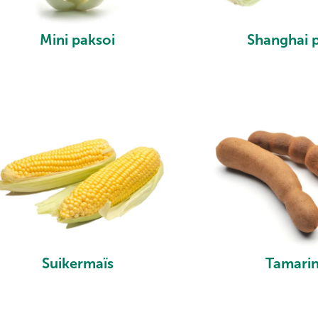
Mini paksoi
Shanghai 
Suikermaïs
Tamari