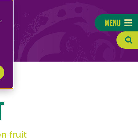
Menu
e
t
n fruit