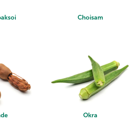
paksoi
Choisam
nde
Okra