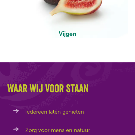
Vijgen
Waar wij voor staan
Iedereen laten genieten
Zorg voor mens en natuur