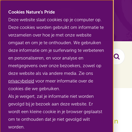
Nature's Pride
Cookies Nature’s Pride
Deze website slaat cookies op je computer op.
Deze cookies worden gebruikt om informatie te
Terug naar Assortiment
verzamelen over hoe je met onze website
omgaat en om je te onthouden. We gebruiken
deze informatie om je surfervaring te verbeteren
en personaliseren, en voor analyse en
Zoek
meetgegevens over onze bezoekers, zowel op
deze website als via andere media. Zie ons
Filter het assortiment
privacybeleid
voor meer informatie over de
cookies die we gebruiken.
Exotisch fruit
Als je weigert, zal je informatie niet worden
gevolgd bij je bezoek aan deze website. Er
wordt een kleine cookie in je browser geplaatst
Groei mee met de populariteit van
om te onthouden dat je niet gevolgd wilt
exotisch fruit
worden.