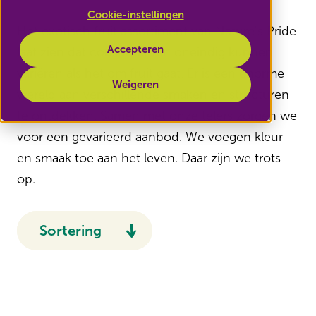
Cookie-instellingen
Het exotisch fruit assortiment van Nature's Pride
Accepteren
laat zien dat consumenten oneindig kunnen
variëren als het om fruit gaat. Er is een enorme
Weigeren
wereld aan verschillende smaken en structuren
te ontdekken. Samen met onze telers zorgen we
voor een gevarieerd aanbod. We voegen kleur
en smaak toe aan het leven. Daar zijn we trots
op.
Sortering
Aanbevolen
Naam